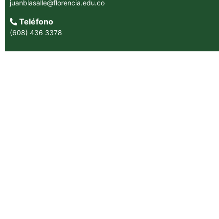
juanblasalle@florencia.edu.co
Teléfono
(608) 436 3378